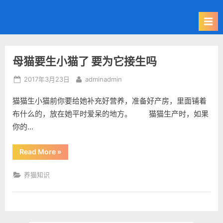
母猫要生小猫了 要为它接生吗
标
Posted
By
2017年3月23日
adminadmin
签：
on
猫猫生小猫前你要给她补充好营养，准备好产房，里面铺着
母
布什么的，放在她平时爱呆的地方。 猫猫生产时，如果
猫
你的…
生
“母
Read More
»
猫
要
小
生
养猫知识
小
猫
猫
了
要
为
它
接