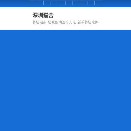
Skip
首
养
腹
肺
泌
皮
全
口
鼻
耳
to
页
猫
部
部
尿
肤
身
腔
子
朵
深圳猫舍
content
知
部
养猫指南_猫咪疾病治疗方法_新手养猫攻略
识