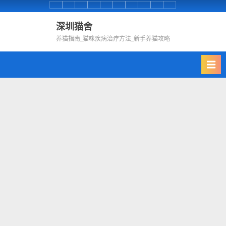
Skip
首
养
腹
肺
泌
皮
全
口
鼻
耳
to
页
猫
部
部
尿
肤
身
腔
子
朵
深圳猫舍
content
知
部
养猫指南_猫咪疾病治疗方法_新手养猫攻略
识